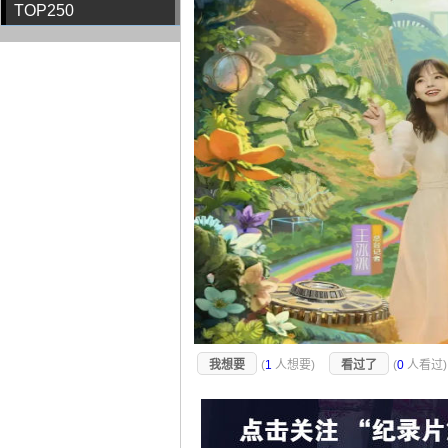
TOP250
我想要
(
1
人想要)
看过了
(
0
人看过