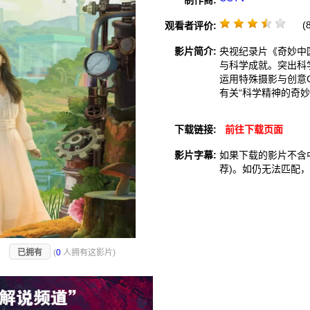
制作商:
(8
观看者评价:
影片简介:
央视纪录片《奇妙中
与科学成就。突出科
运用特殊摄影与创意
有关“科学精神的奇妙
下载链接:
前往下载页面
影片字幕:
如果下载的影片不含
荐)。如仍无法匹配
)
已拥有
(
0
人拥有这影片)