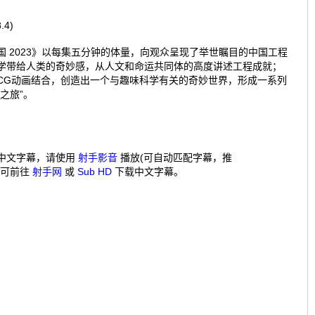
.4)
国 2023》以每集五分钟的体量，向观众呈现了举世瞩目的中国工程
学带给人类的奇妙感，从人文和命运共同体的高度讲述工程成就；
CG动画结合，创造出一个与趣味科学有关的奇妙世界，形成一系列
之旅”。
中文字幕，请使用
射手影音
播放(可自动匹配字幕，推
，可前往
射手网
或
Sub HD
下载中文字幕。