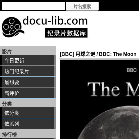
影片
[BBC] 月球之谜 / BBC: The Moon
今日更新
热门纪录片
最想要
高评价
分类
依分类
依系列
排行榜