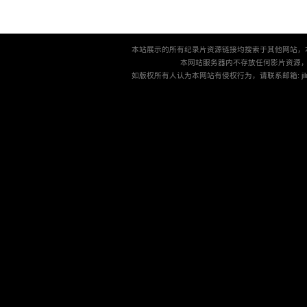
本站展示的所有纪录片资源链接均搜索于其他网站，
本网站服务器内不存放任何影片资源
如版权所有人认为本网站有侵权行为，请联系邮箱: jilu