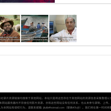
有纪录片资源链接均搜索于其他网站，本站只是将这些存在于其他网站的资源信息采集整理以
本网站服务器内不存放任何影片资源，亦和这些网站没有任何关系，也从未参与录制、上传
本网站有侵权行为，请联系邮箱: jilulib#hotmail.com（替换#为@）。我们将在第一时