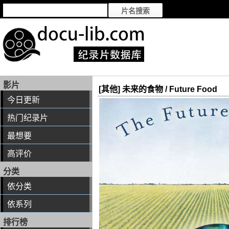
影片
[其他] 未来的食物 / Future Food
今日更新
热门纪录片
最想要
高评价
分类
依分类
依系列
排行榜