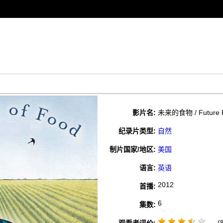
影片名:
未来的食物 / Future 
纪录片类型:
自然
制片国家/地区:
美国
语言:
英语
2012
首播:
6
集数:
(8