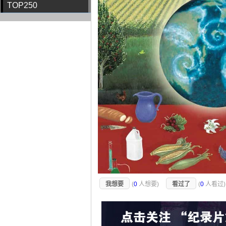
TOP250
我想要
(
0
人想要)
看过了
(
0
人看过