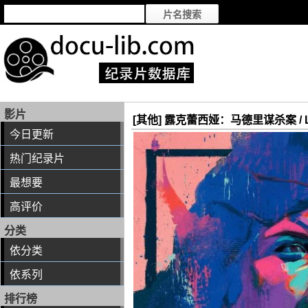
影片
[其他] 露克蕾西娅：马德里谋杀案 / Lucrec
今日更新
热门纪录片
最想要
高评价
分类
依分类
依系列
排行榜