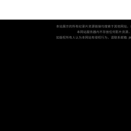
本站展示的所有纪录片资源链接均搜索于其他网站，
本网站服务器内不存放任何影片资源
如版权所有人认为本网站有侵权行为，请联系邮箱: jilu