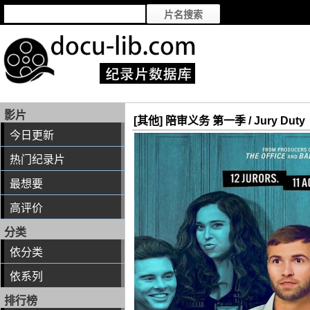
影片
[其他] 陪审义务 第一季 / Jury Duty
今日更新
热门纪录片
最想要
高评价
分类
依分类
依系列
排行榜