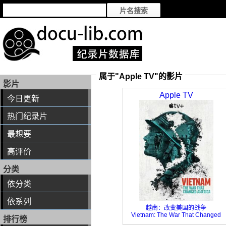
属于"Apple TV"的影片
影片
Apple TV
今日更新
热门纪录片
最想要
高评价
分类
依分类
依系列
越南：改变美国的战争
Vietnam: The War That Changed
排行榜
America