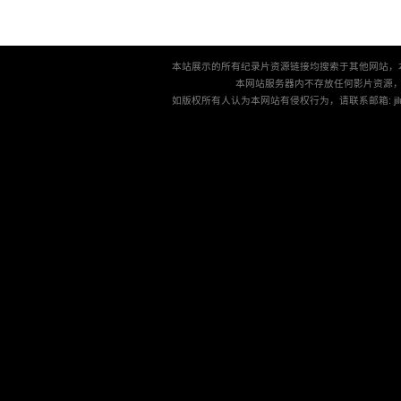
本站展示的所有纪录片资源链接均搜索于其他网站，
本网站服务器内不存放任何影片资源
如版权所有人认为本网站有侵权行为，请联系邮箱: jilu