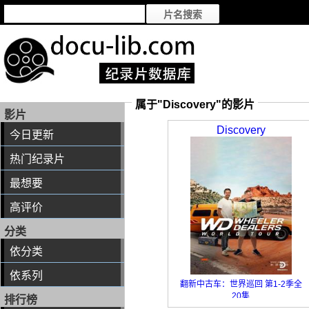
属于"Discovery"的影片
影片
Discovery
今日更新
热门纪录片
最想要
高评价
分类
依分类
依系列
翻新中古车：世界巡回 第1-2季全
20集
排行榜
Wheeler Dealers World Tour