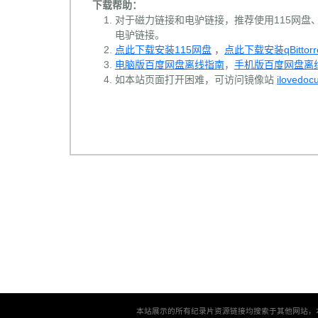
下载帮助：
对于磁力链接和电驴链接，推荐使用115网盘、百
电驴链接。
点此下载安装115网盘
，
点此下载安装qBittorr
电脑版百度网盘离线指南
，
手机版百度网盘离
如本站页面打开困难，可访问镜像站
ilovedoc
本站展示的所有纪录片资源链接均搜索于其他网站，