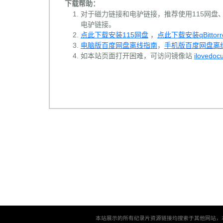
下载帮助：
对于磁力链接和电驴链接，推荐使用115网盘、百
电驴链接。
点此下载安装115网盘
，
点此下载安装qBittorr
电脑版百度网盘离线指南
，
手机版百度网盘离
如本站页面打开困难，可访问镜像站
ilovedoc
本站展示的所有纪录片资源链接均搜索于其他网站，