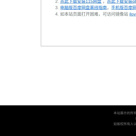
点此下载安装115网盘
，
点此下载安装qBit
电脑版百度网盘离线指南
，
手机版百度
如本站页面打开困难，可访问镜像站
ilo
本站展示的所
如版权所有人认为