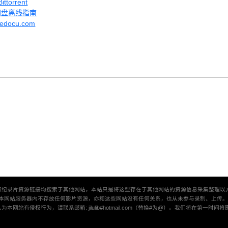
torrent
网盘离线指南
vedocu.com
有纪录片资源链接均搜索于其他网站，本站只是将这些存在于其他网站的资源信息采集整理以
本网站服务器内不存放任何影片资源，亦和这些网站没有任何关系，也从未参与录制、上传
本网站有侵权行为，请联系邮箱: jilulib#hotmail.com（替换#为@）。我们将在第一时