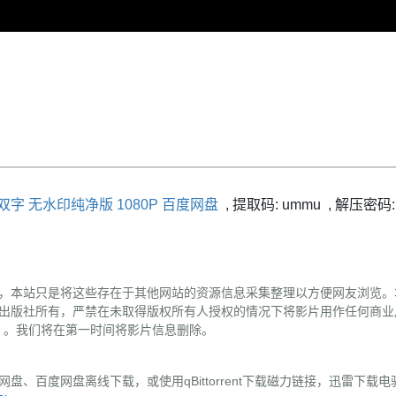
字 无水印纯净版 1080P 百度网盘
,
提取码:
ummu
,
解压密码: w
，本站只是将这些存在于其他网站的资源信息采集整理以方便网友浏览。
出版社所有，严禁在未取得版权所有人授权的情况下将影片用作任何商业
（替换#为@）。我们将在第一时间将影片信息删除。
盘、百度网盘离线下载，或使用qBittorrent下载磁力链接，迅雷下载