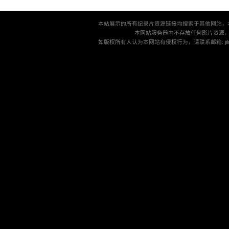
本站展示的所有纪录片资源链接均搜索于其他网站，
本网站服务器内不存放任何影片资源
如版权所有人认为本网站有侵权行为，请联系邮箱: jilu