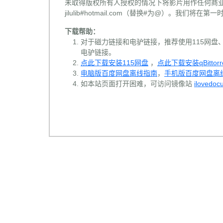
未取得版权所有人授权的情况下将影片用作任何商业
jilulib#hotmail.com（替换#为@）。我们将
下载帮助：
对于磁力链接和电驴链接，推荐使用115网盘、百
电驴链接。
点此下载安装115网盘
，
点此下载安装qBittorr
电脑版百度网盘离线指南
，
手机版百度网盘离
如本站页面打开困难，可访问镜像站
ilovedoc