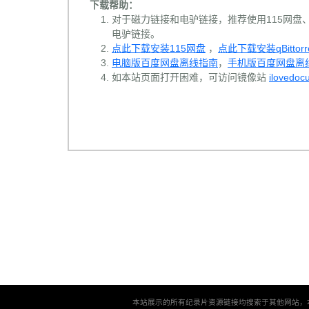
下载帮助：
对于磁力链接和电驴链接，推荐使用115网盘、百
电驴链接。
点此下载安装115网盘
，
点此下载安装qBittorr
电脑版百度网盘离线指南
，
手机版百度网盘离
如本站页面打开困难，可访问镜像站
ilovedoc
本站展示的所有纪录片资源链接均搜索于其他网站，