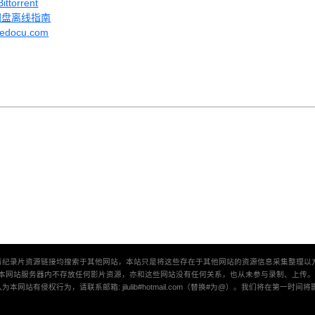
torrent
网盘离线指南
vedocu.com
有纪录片资源链接均搜索于其他网站，本站只是将这些存在于其他网站的资源信息采集整理以
本网站服务器内不存放任何影片资源，亦和这些网站没有任何关系，也从未参与录制、上传
本网站有侵权行为，请联系邮箱: jilulib#hotmail.com（替换#为@）。我们将在第一时