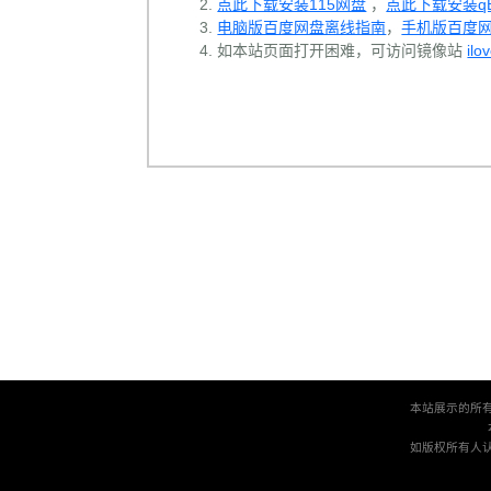
点此下载安装115网盘
，
点此下载安装qBit
电脑版百度网盘离线指南
，
手机版百度
如本站页面打开困难，可访问镜像站
ilo
本站展示的所
如版权所有人认为