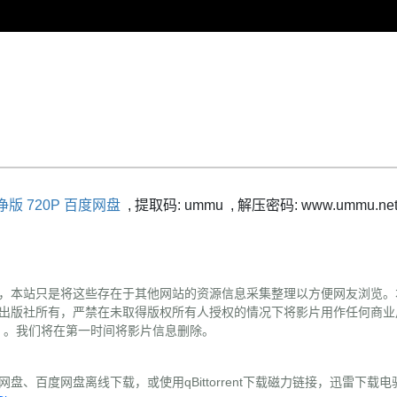
版 720P 百度网盘
,
提取码:
ummu
,
解压密码: www.ummu.ne
，本站只是将这些存在于其他网站的资源信息采集整理以方便网友浏览。
出版社所有，严禁在未取得版权所有人授权的情况下将影片用作任何商业
（替换#为@）。我们将在第一时间将影片信息删除。
盘、百度网盘离线下载，或使用qBittorrent下载磁力链接，迅雷下载