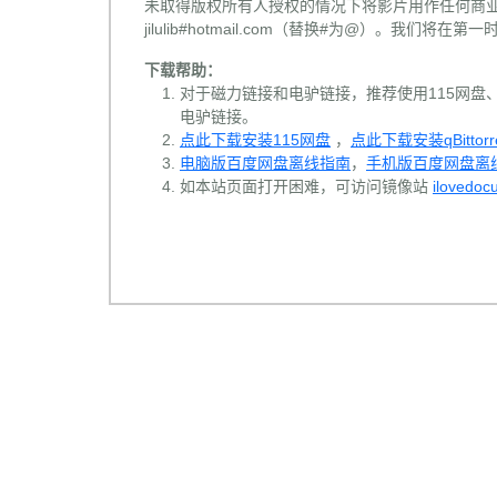
未取得版权所有人授权的情况下将影片用作任何商业
jilulib#hotmail.com（替换#为@）。我们将
下载帮助：
对于磁力链接和电驴链接，推荐使用115网盘、百
电驴链接。
点此下载安装115网盘
，
点此下载安装qBittorr
电脑版百度网盘离线指南
，
手机版百度网盘离
如本站页面打开困难，可访问镜像站
ilovedoc