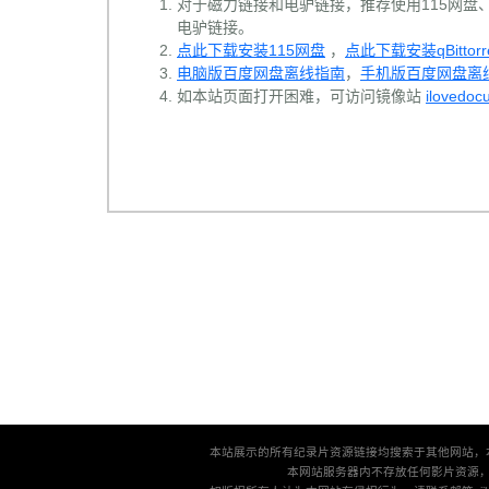
对于磁力链接和电驴链接，推荐使用115网盘、百
电驴链接。
点此下载安装115网盘
，
点此下载安装qBittorr
电脑版百度网盘离线指南
，
手机版百度网盘离
如本站页面打开困难，可访问镜像站
ilovedoc
本站展示的所有纪录片资源链接均搜索于其他网站，
本网站服务器内不存放任何影片资源