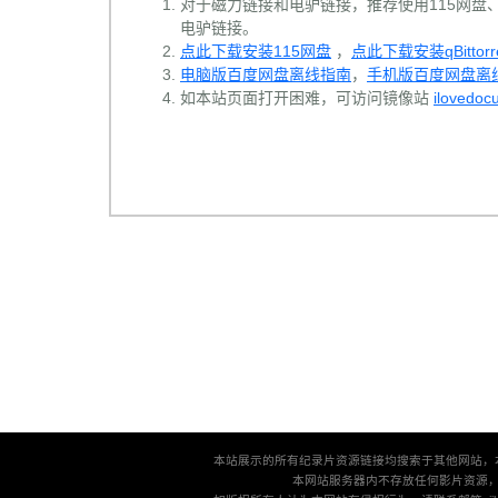
对于磁力链接和电驴链接，推荐使用115网盘、百
电驴链接。
点此下载安装115网盘
，
点此下载安装qBittorr
电脑版百度网盘离线指南
，
手机版百度网盘离
如本站页面打开困难，可访问镜像站
ilovedoc
本站展示的所有纪录片资源链接均搜索于其他网站，
本网站服务器内不存放任何影片资源