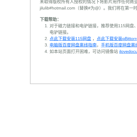
未取得版权所有人授权的情况下将影片用作任何商业
jilulib#hotmail.com（替换#为@）。我们将
下载帮助：
对于磁力链接和电驴链接，推荐使用115网盘、百
电驴链接。
点此下载安装115网盘
，
点此下载安装qBittorr
电脑版百度网盘离线指南
，
手机版百度网盘离
如本站页面打开困难，可访问镜像站
ilovedoc