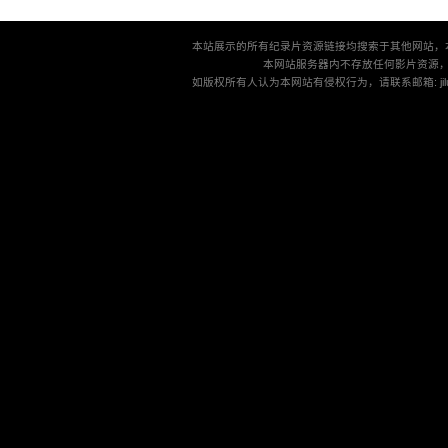
本站展示的所有纪录片资源链接均搜索于其他网站，
本网站服务器内不存放任何影片资源
如版权所有人认为本网站有侵权行为，请联系邮箱: jilu