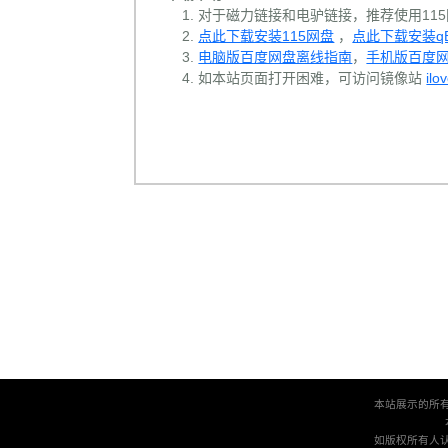
对于磁力链接和电驴链接，推荐使用115网
点此下载安装115网盘
，
点此下载安装qBit
电脑版百度网盘离线指南
，
手机版百度
如本站页面打开困难，可访问镜像站
ilo
本站展示的所
如版权所有人认为