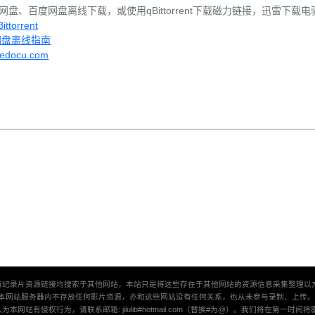
盘、百度网盘离线下载，或使用qBittorrent下载磁力链接，迅雷下载
torrent
网盘离线指南
vedocu.com
有纪录片资源链接均搜索于其他网站，本站只是将这些存在于其他网站的资源信息采集整理以
本网站服务器内不存放任何影片资源，亦和这些网站没有任何关系，也从未参与录制、上传
本网站有侵权行为，请联系邮箱: jilulib#hotmail.com（替换#为@）。我们将在第一时