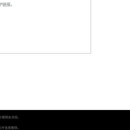
电驴链接。
方便网友浏览。
。
间将影片信息删除。