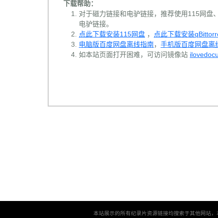
下载帮助：
对于磁力链接和电驴链接，推荐使用115网盘、百
电驴链接。
点此下载安装115网盘
，
点此下载安装qBittorr
电脑版百度网盘离线指南
，
手机版百度网盘离
如本站页面打开困难，可访问镜像站
ilovedoc
本站展示的所有纪录片资源链接均搜索于其他网站，