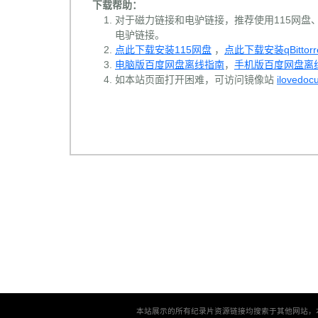
下载帮助：
对于磁力链接和电驴链接，推荐使用115网盘、百
电驴链接。
点此下载安装115网盘
，
点此下载安装qBittorr
电脑版百度网盘离线指南
，
手机版百度网盘离
如本站页面打开困难，可访问镜像站
ilovedoc
本站展示的所有纪录片资源链接均搜索于其他网站，