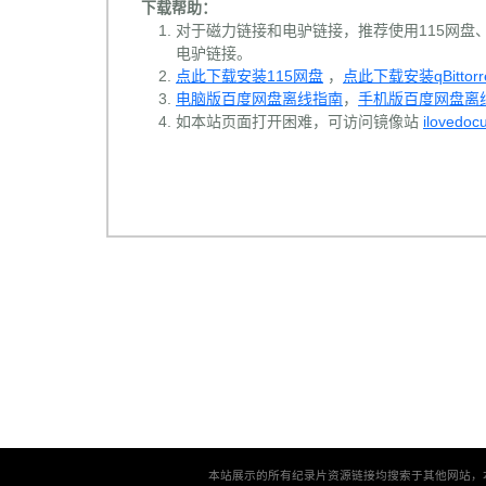
下载帮助：
对于磁力链接和电驴链接，推荐使用115网盘、百
电驴链接。
点此下载安装115网盘
，
点此下载安装qBittorr
电脑版百度网盘离线指南
，
手机版百度网盘离
如本站页面打开困难，可访问镜像站
ilovedoc
本站展示的所有纪录片资源链接均搜索于其他网站，