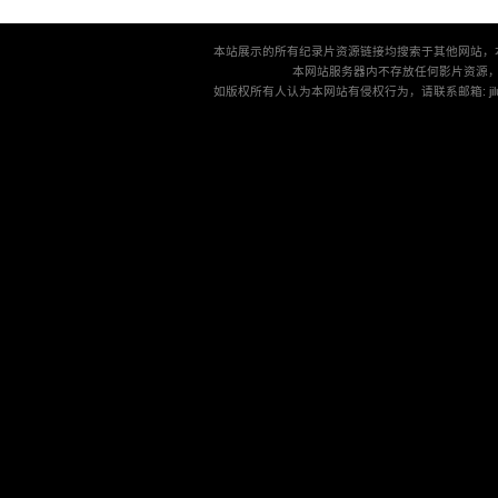
本站展示的所有纪录片资源链接均搜索于其他网站，
本网站服务器内不存放任何影片资源
如版权所有人认为本网站有侵权行为，请联系邮箱: jilu