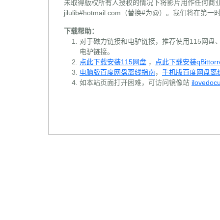
未取得版权所有人授权的情况下将影片用作任何商业
jilulib#hotmail.com（替换#为@）。我们将
下载帮助：
对于磁力链接和电驴链接，推荐使用115网盘、百
电驴链接。
点此下载安装115网盘
，
点此下载安装qBittorr
电脑版百度网盘离线指南
，
手机版百度网盘离
如本站页面打开困难，可访问镜像站
ilovedoc