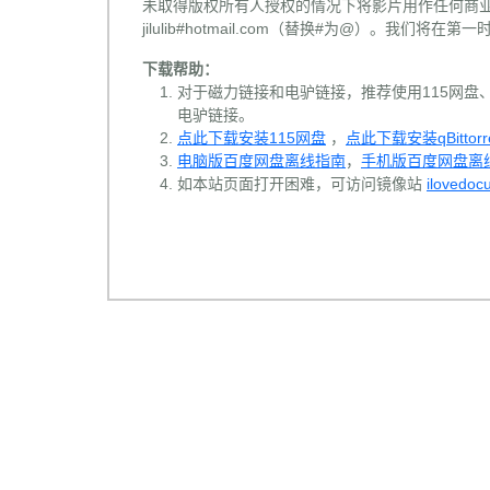
未取得版权所有人授权的情况下将影片用作任何商业
jilulib#hotmail.com（替换#为@）。我们将
下载帮助：
对于磁力链接和电驴链接，推荐使用115网盘、百
电驴链接。
点此下载安装115网盘
，
点此下载安装qBittorr
电脑版百度网盘离线指南
，
手机版百度网盘离
如本站页面打开困难，可访问镜像站
ilovedoc