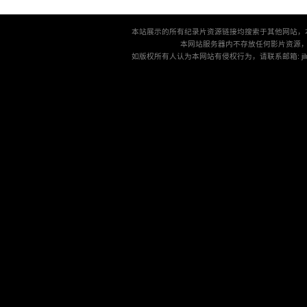
本站展示的所有纪录片资源链接均搜索于其他网站，
本网站服务器内不存放任何影片资源
如版权所有人认为本网站有侵权行为，请联系邮箱: jilu