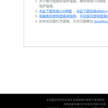
对于磁力链接和电驴链接，推荐使用115网盘、百
电驴链接。
点此下载安装115网盘
，
点此下载安装qBittorr
电脑版百度网盘离线指南
，
手机版百度网盘离
如本站页面打开困难，可访问镜像站
ilovedoc
本站展示的所有纪录片资源链接均搜索于其他网站，
本网站服务器内不存放任何影片资源