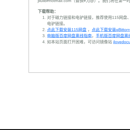
jilulib#hotmail.com（替换#为@）。我们将
下载帮助：
对于磁力链接和电驴链接，推荐使用115网盘、百
电驴链接。
点此下载安装115网盘
，
点此下载安装qBittorr
电脑版百度网盘离线指南
，
手机版百度网盘离
如本站页面打开困难，可访问镜像站
ilovedoc