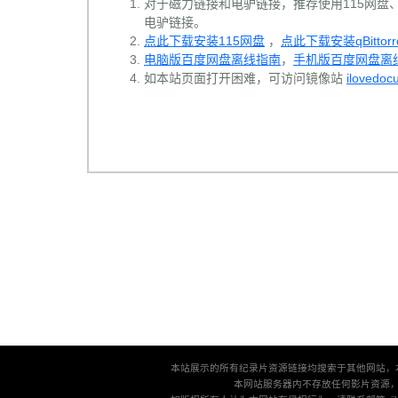
对于磁力链接和电驴链接，推荐使用115网盘、百
电驴链接。
点此下载安装115网盘
，
点此下载安装qBittorr
电脑版百度网盘离线指南
，
手机版百度网盘离
如本站页面打开困难，可访问镜像站
ilovedoc
本站展示的所有纪录片资源链接均搜索于其他网站，
本网站服务器内不存放任何影片资源