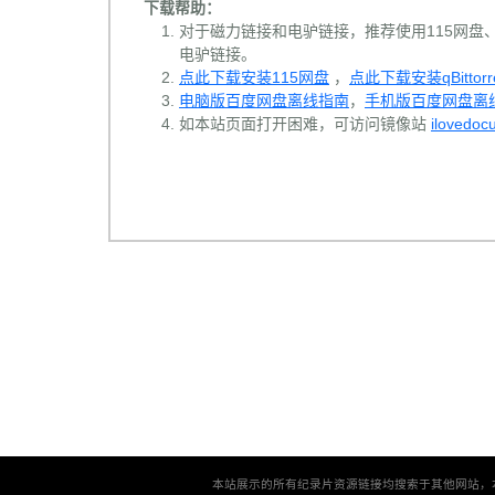
下载帮助：
对于磁力链接和电驴链接，推荐使用115网盘、百
电驴链接。
点此下载安装115网盘
，
点此下载安装qBittorr
电脑版百度网盘离线指南
，
手机版百度网盘离
如本站页面打开困难，可访问镜像站
ilovedoc
本站展示的所有纪录片资源链接均搜索于其他网站，