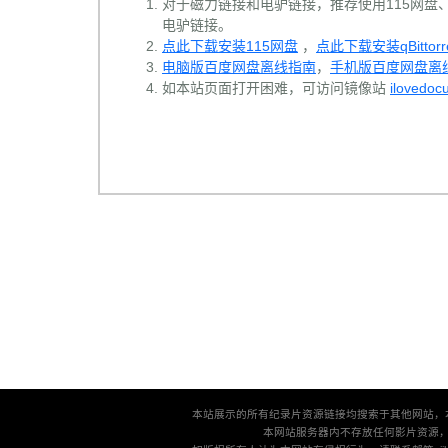
对于磁力链接和电驴链接，推荐使用115网盘、百
电驴链接。
点此下载安装115网盘
，
点此下载安装qBittorr
电脑版百度网盘离线指南
，
手机版百度网盘离
如本站页面打开困难，可访问镜像站
ilovedoc
本站展示的所有纪录片资源链接均搜索于其他网站，
本网站服务器内不存放任何影片资源