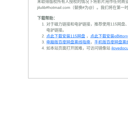
未取得版权所有人授权的情况下将影片用作任何商业
jilulib#hotmail.com（替换#为@）。我们将
下载帮助：
对于磁力链接和电驴链接，推荐使用115网盘、百
电驴链接。
点此下载安装115网盘
，
点此下载安装qBittorr
电脑版百度网盘离线指南
，
手机版百度网盘离
如本站页面打开困难，可访问镜像站
ilovedoc