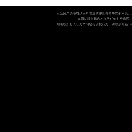
本站展示的所有纪录片资源链接均搜索于其他网站，
本网站服务器内不存放任何影片资源
如版权所有人认为本网站有侵权行为，请联系邮箱: jilu