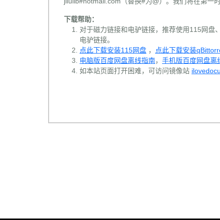
jilulib#hotmail.com（替换#为@）。我们将
下载帮助：
对于磁力链接和电驴链接，推荐使用115网盘、百
电驴链接。
点此下载安装115网盘
，
点此下载安装qBittorr
电脑版百度网盘离线指南
，
手机版百度网盘离
如本站页面打开困难，可访问镜像站
ilovedoc