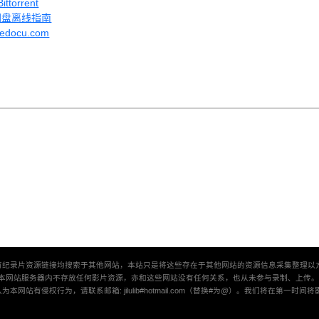
torrent
网盘离线指南
vedocu.com
有纪录片资源链接均搜索于其他网站，本站只是将这些存在于其他网站的资源信息采集整理以
本网站服务器内不存放任何影片资源，亦和这些网站没有任何关系，也从未参与录制、上传
本网站有侵权行为，请联系邮箱: jilulib#hotmail.com（替换#为@）。我们将在第一时