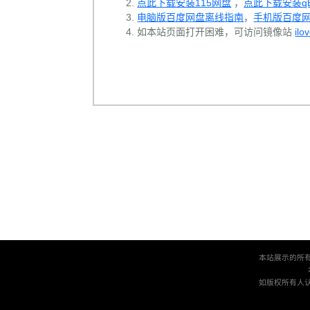
点此下载安装115网盘
，
点此下载安装qBit
电脑版百度网盘离线指南
，
手机版百度
如本站页面打开困难，可访问镜像站
ilo
本站展示的所
如版权所有人认为