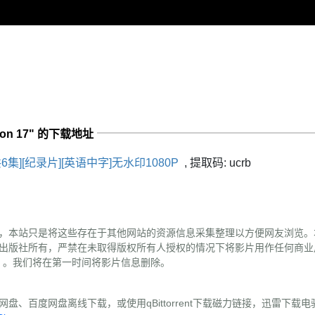
son 17" 的下载地址
集][纪录片][英语中字]无水印1080P
,
提取码:
ucrb
，本站只是将这些存在于其他网站的资源信息采集整理以方便网友浏览。
出版社所有，严禁在未取得版权所有人授权的情况下将影片用作任何商业
（替换#为@）。我们将在第一时间将影片信息删除。
盘、百度网盘离线下载，或使用qBittorrent下载磁力链接，迅雷下载