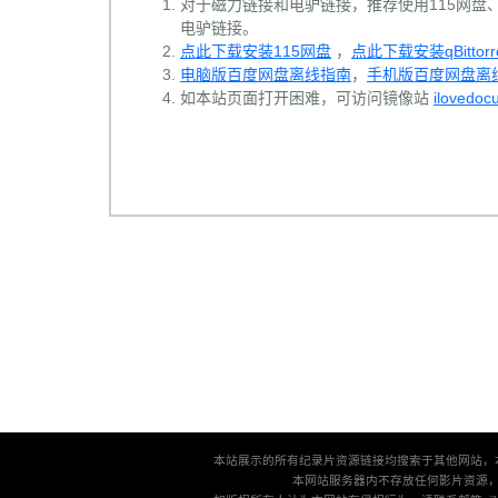
对于磁力链接和电驴链接，推荐使用115网盘、百
电驴链接。
点此下载安装115网盘
，
点此下载安装qBittorr
电脑版百度网盘离线指南
，
手机版百度网盘离
如本站页面打开困难，可访问镜像站
ilovedoc
本站展示的所有纪录片资源链接均搜索于其他网站，
本网站服务器内不存放任何影片资源