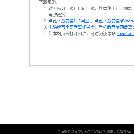
下载帮助：
对于磁力链接和电驴链接，推荐使用115网盘、百
电驴链接。
点此下载安装115网盘
，
点此下载安装qBittorr
电脑版百度网盘离线指南
，
手机版百度网盘离
如本站页面打开困难，可访问镜像站
ilovedoc
本站展示的所有纪录片资源链接均搜索于其他网站，