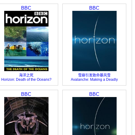
BBC
BBC
海洋之死
雪崩引发致命暴风雪
Horizon: Death of the Oceans?
Avalanche: Making a Deadly
Snowstorm
BBC
BBC