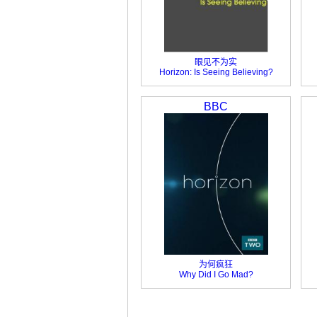
眼见不为实
Horizon: Is Seeing Believing?
BBC
为何疯狂
Why Did I Go Mad?