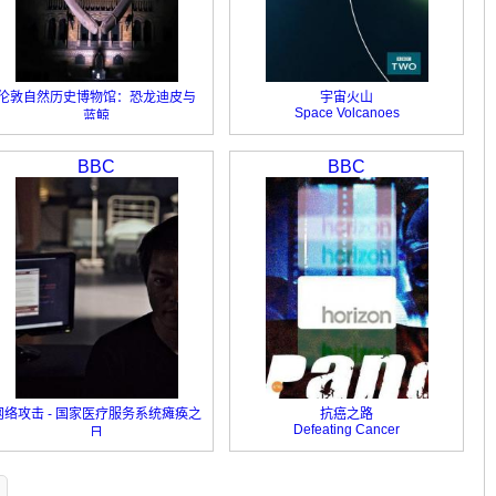
伦敦自然历史博物馆：恐龙迪皮与
宇宙火山
Space Volcanoes
蓝鲸
Dippy and the Whale
BBC
BBC
网络攻击 - 国家医疗服务系统瘫痪之
抗癌之路
Defeating Cancer
日
Cyber Attack - The Day the NHS
Stopped