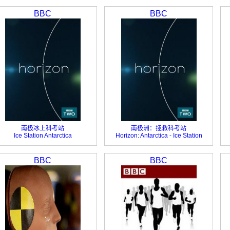
BBC
BBC
南极冰上科考站
南极洲：拯救科考站
Ice Station Antarctica
Horizon: Antarctica - Ice Station
Rescue
BBC
BBC