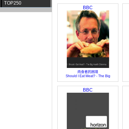
TOP250
Pills: Miracle or Myth?
BBC
肉食者的困境
Should I Eat Meat? - The Big
Health Dilemma
BBC