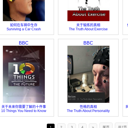
如何在车祸中生存
关于锻炼的真相
Surviving a Car Crash
The Truth About Exercise
BBC
BBC
关于未来你需要了解的十件事
性格的真相
10 Things You Need to Know
The Truth About Personality
About the Future
1
2
3
4
>
尾页
共7页