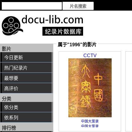
属于"1996"的影片
影片
CCTV
今日更新
热门纪录片
最想要
高评价
分类
依分类
依系列
中国大案录
中国大案录
排行榜