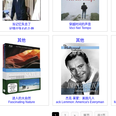
当记忆失去了
穿越时间的声音
Voci Nel Tempo
記憶が失われた時
其他
其他
迷人的大自然
杰克·莱蒙：美国凡人
Fascinating Nature
ack Lemmon: America's Everyman
M
1
2
>
尾页
共2页