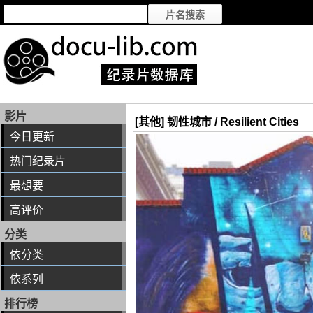
影片
[其他] 韧性城市 / Resilient Cities
今日更新
热门纪录片
最想要
高评价
分类
依分类
依系列
排行榜