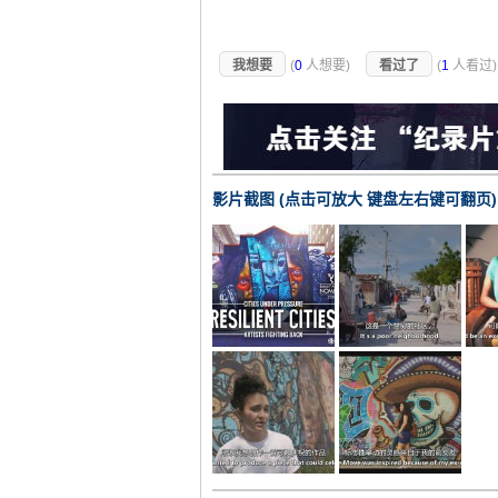
我想要
(
0
人想要)
看过了
(
1
人看过
影片截图 (点击可放大 键盘左右键可翻页)