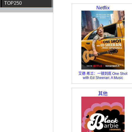
TOP250
Netflix
艾德·希兰：一镜到底 One Shot
with Ed Sheeran: A Music
Experience 2025
艾德·希兰：一镜到底 One Shot
with Ed Sheeran: A Music
其他
Experience 2025