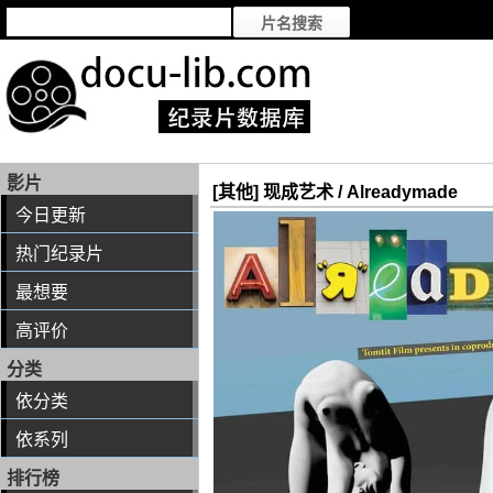
影片
[其他] 现成艺术 / Alreadymade
今日更新
热门纪录片
最想要
高评价
分类
依分类
依系列
排行榜