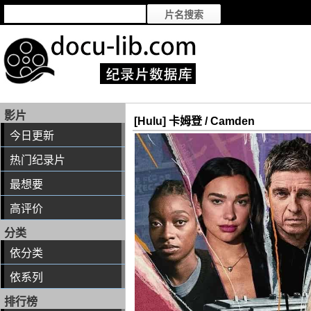
影片
[Hulu] 卡姆登 / Camden
今日更新
热门纪录片
最想要
高评价
分类
依分类
依系列
排行榜