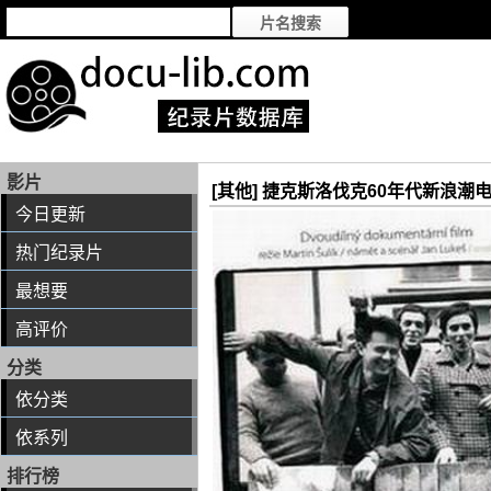
影片
[其他] 捷克斯洛伐克60年代新浪潮电影二十五面体
今日更新
热门纪录片
最想要
高评价
分类
依分类
依系列
排行榜