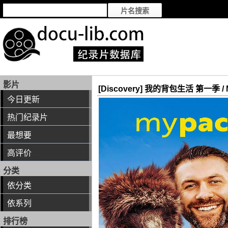
影片
[Discovery] 我的背包生活 第一季 / My
今日更新
热门纪录片
最想要
高评价
分类
依分类
依系列
排行榜