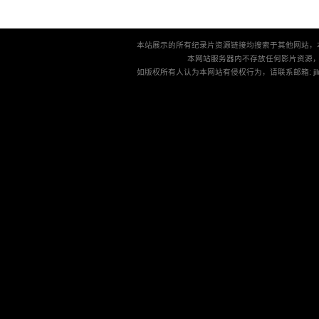
本站展示的所有纪录片资源链接均搜索于其他网站，
本网站服务器内不存放任何影片资源
如版权所有人认为本网站有侵权行为，请联系邮箱: jilu