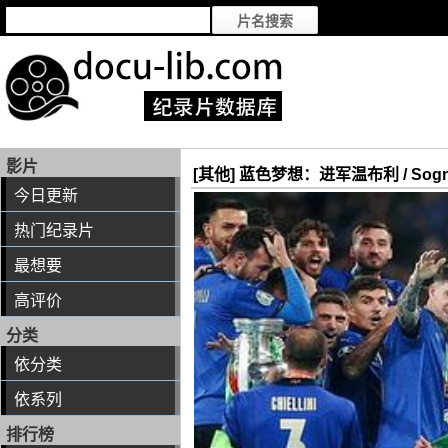
影片
[其他] 蓝色梦想：进军温布利 / Sogno azz
今日更新
热门纪录片
最想要
高评价
分类
依分类
依系列
排行榜